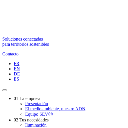
Soluciones conectadas
para territorios sostenibles
Contacto
FR
EN
DE
ES
01
La empresa
Presentación
El medio ambiente, nuestro ADN
Equipo SEVⓔ
02
Tus necesidades
Iluminación